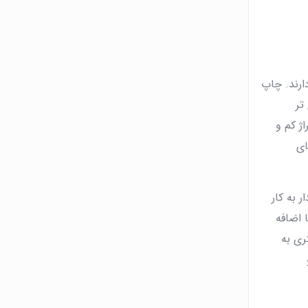
ارند. چاپ
تر
ژ کم و
ای
به‌ کار
 اضافه
ری به